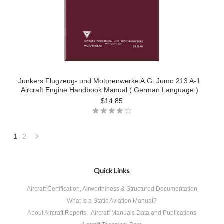
Junkers Flugzeug- und Motorenwerke A.G. Jumo 213 A-1
Aircraft Engine Handbook Manual ( German Language )
$14.85
1
2
Next
»
Quick Links
Aircraft Certification, Airworthiness & Structured Documentation
What Is a Static Aviation Manual?
About Aircraft Reports - Aircraft Manuals Data and Publications