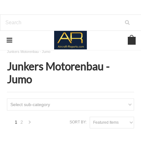
Home
Download Aircraft Engines Manuals
Junkers Motorenbau - Jumo
Junkers Motorenbau -
Jumo
Select sub-category
1
2
SORT BY:
Featured Items
Next
»